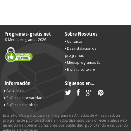
Programas-gratis.net
Sobre Nosotros
©
Mediaprogramas
2026
Contacto
Desinstalación de
programas
Mediaprogramas SL
Envía tu software
Información
Síguenos en...
Aviso legal
Política de privacidad
Política de cookies
Este Sitio Web participa en el Programa de Afiliados de Amazon EU, un
programa de publicidad para afiliados diseñado para ofrecer a sitios web
un modo de obtener comisiones por publicidad, publicitando e incluyendo
enlaces a Amazon.es.